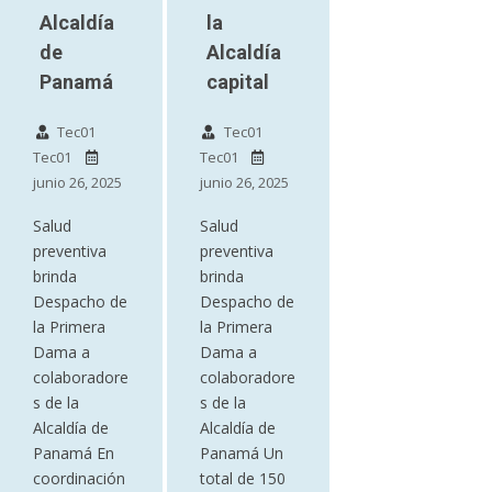
Alcaldía
la
de
Alcaldía
Panamá
capital
Tec01
Tec01
Tec01
Tec01
junio 26, 2025
junio 26, 2025
Salud
Salud
preventiva
preventiva
brinda
brinda
Despacho de
Despacho de
la Primera
la Primera
Dama a
Dama a
colaboradore
colaboradore
s de la
s de la
Alcaldía de
Alcaldía de
Panamá En
Panamá Un
coordinación
total de 150