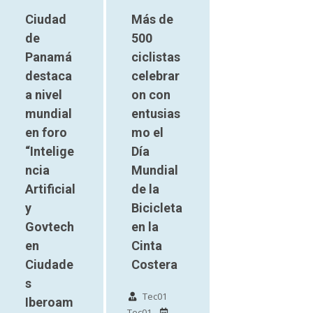
Ciudad
Más de
de
500
Panamá
ciclistas
destaca
celebrar
a nivel
on con
mundial
entusias
en foro
mo el
“Intelige
Día
ncia
Mundial
Artificial
de la
y
Bicicleta
Govtech
en la
en
Cinta
Ciudade
Costera
s
Tec01
Iberoam
Tec01