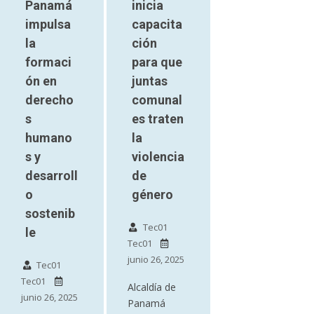
Panamá
inicia
impulsa
capacita
la
ción
formaci
para que
ón en
juntas
derecho
comunal
s
es traten
humano
la
s y
violencia
desarroll
de
o
género
sostenib
Tec01
le
Tec01
junio 26, 2025
Tec01
Tec01
Alcaldía de
junio 26, 2025
Panamá