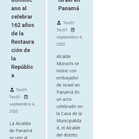
ano al
Panamá
celebrar
Tec01
162 años
Tec01
de la
septiembre 4,
Restaura
2025
ción de
Alcalde
la
Mizrachi se
Repúblic
reúne con
a
embajador
de Israel en
Tec01
Panamá En
Tec01
un acto
septiembre 4,
celebrado en
2025
la Casa de la
Municipalida
La Alcaldía
d, el Alcalde
de Panamá
del distrito
se une al