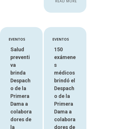
READ MORE
EVENTOS
EVENTOS
Salud
150
preventi
exámene
va
s
brinda
médicos
Despach
brindó el
o de la
Despach
Primera
o de la
Dama a
Primera
colabora
Dama a
dores de
colabora
la
dores de