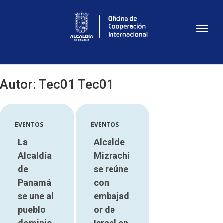
Oficina de
Cooperacion
Internacional
Autor:
Tec01 Tec01
EVENTOS
EVENTOS
La
Alcalde
Alcaldía
Mizrachi
de
se reúne
Panamá
con
se une al
embajad
pueblo
or de
dominic
Israel en