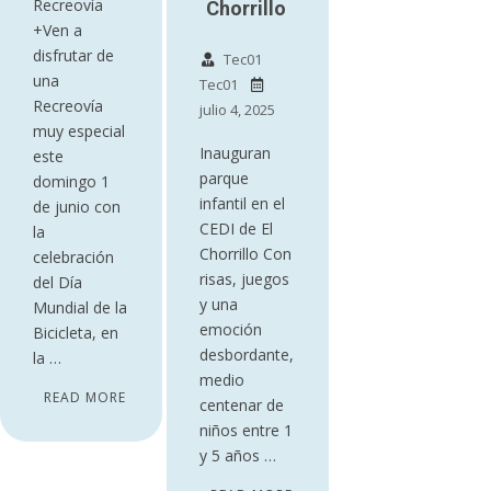
Recreovía
Chorrillo
+Ven a
disfrutar de
Tec01
una
Tec01
Recreovía
julio 4, 2025
muy especial
Inauguran
este
parque
domingo 1
infantil en el
de junio con
CEDI de El
la
Chorrillo Con
celebración
risas, juegos
del Día
y una
Mundial de la
emoción
Bicicleta, en
desbordante,
la …
medio
READ MORE
centenar de
niños entre 1
y 5 años …