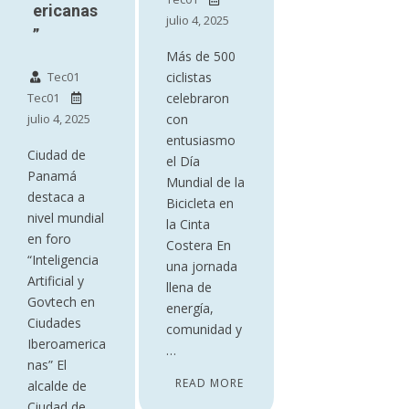
ericanas
julio 4, 2025
”
Más de 500
Tec01
ciclistas
Tec01
celebraron
julio 4, 2025
con
entusiasmo
Ciudad de
el Día
Panamá
Mundial de la
destaca a
Bicicleta en
nivel mundial
la Cinta
en foro
Costera En
“Inteligencia
una jornada
Artificial y
llena de
Govtech en
energía,
Ciudades
comunidad y
Iberoamerica
…
nas” El
READ MORE
alcalde de
Ciudad de